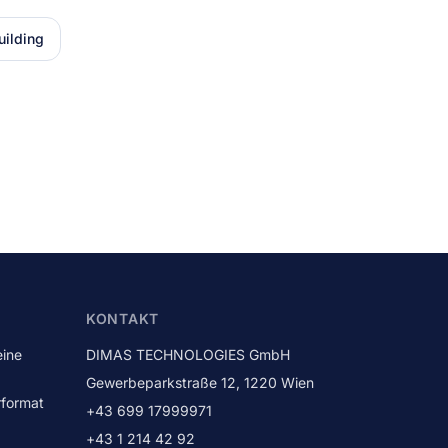
ilding
KONTAKT
eine
DIMAS TECHNOLOGIES GmbH
Gewerbeparkstraße 12
,
1220
Wien
rformat
+43 699 17999971
+43 1 214 42 92