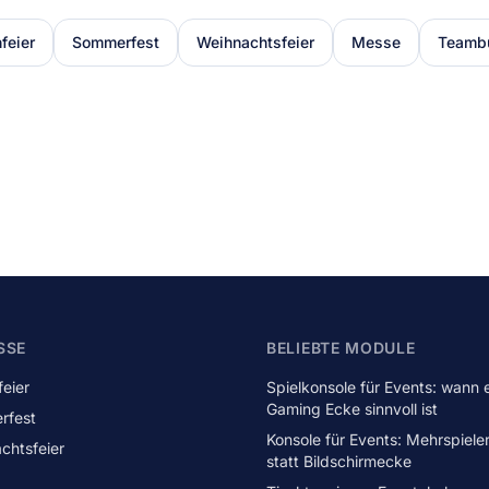
feier
Sommerfest
Weihnachtsfeier
Messe
Teambu
SSE
BELIEBTE MODULE
feier
Spielkonsole für Events: wann 
Gaming Ecke sinnvoll ist
rfest
Konsole für Events: Mehrspiele
chtsfeier
statt Bildschirmecke