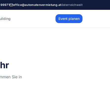
999971
office@automatenvermietung.at
österreichweit
ilding
Event planen
ehr
ommen Sie in